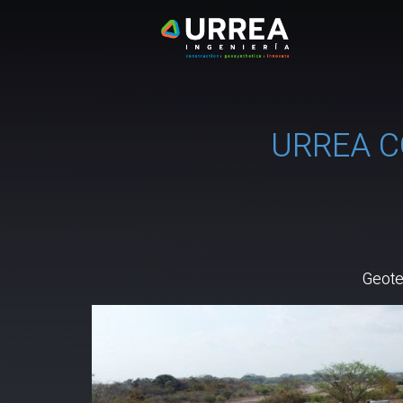
URREA C
Geote