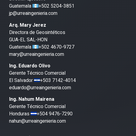
Guatemala
+502 5204-3851
jp@urreaingenieria.com
Arq. Mary Jerez
Directora de Geosintéticos
GUA-EL SAL-HON
Guatemala
+502 4670-9727
mary@urreaingenieria.com
Ing. Eduardo Olivo
Gerente Técnico Comercial
El Salvador
+503 7142-4014
eduardo@urreaingenieria.com
Ing. Nahum Mairena
Gerente Técnico Comercial
Honduras
+504 9476-7290
nahun@urreaingenieria.com